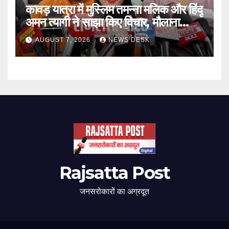
कावड़ यात्रा में मुस्लिम तमन्ना मलिक और हिंदू
अमन त्यागी ने साझा किए विचार, मौलाना
रशीदी के बयान का किया विरोध
AUGUST 7, 2026
NEWS DESK
Rajsatta Post
जनसरोकारों का अग्रदूत