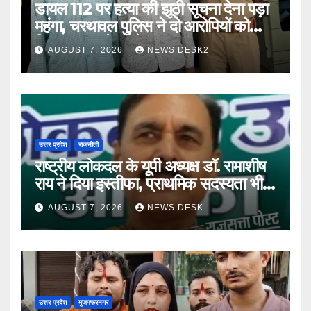
डायल 112 पर हत्या की झूठी सूचना देना पड़ा
महंगा, चरथावल पुलिस ने दो आरोपियों को
गिरफ्तार कर भेजा जेल
AUGUST 7, 2026
NEWS DESK2
उत्तर प्रदेश
राजनीती
राष्ट्रीय लोकदल के यूपी अध्यक्ष डॉ. रामाशीष
राय ने दिया इस्तीफा, प्राथमिक सदस्यता भी
छोड़ी
AUGUST 7, 2026
NEWS DESK
उत्तर प्रदेश
मुजफ्फरनगर