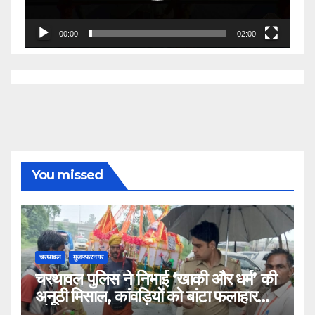
00:00
02:00
You missed
चरथावल
मुजफ्फरनगर
चरथावल पुलिस ने निभाई ‘खाकी और धर्म’ की
अनूठी मिसाल, कांवड़ियों को बांटा फलाहार
और जल