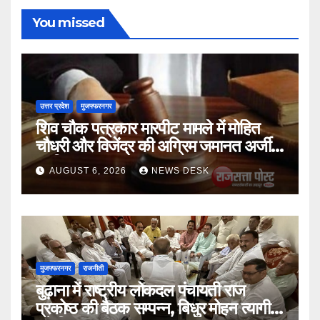
You missed
उत्तर प्रदेश
मुजफ्फरनगर
शिव चौक पत्रकार मारपीट मामले में मोहित
चौधरी और विजेंद्र की अग्रिम जमानत अर्जी
खारिज
AUGUST 6, 2026
NEWS DESK
मुजफ्फरनगर
राजनीती
बुढ़ाना में राष्ट्रीय लोकदल पंचायती राज
प्रकोष्ठ की बैठक सम्पन्न, बिधुर मोहन त्यागी