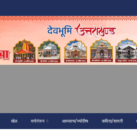
खेल
मनोरंजन
आध्यात्म/ज्योतिष
कविता/शायरी