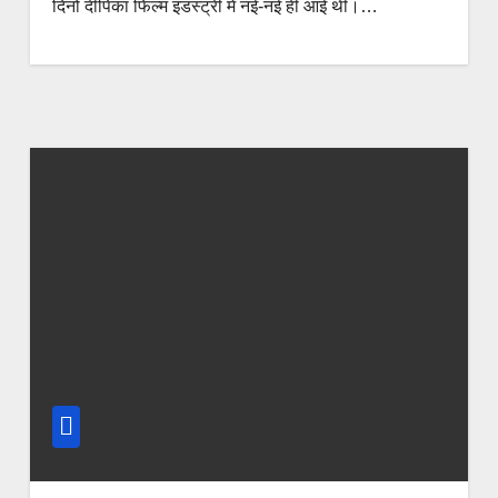
दिनों दीपिका फिल्म इंडस्ट्री में नई-नई ही आई थी।…