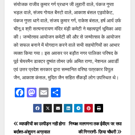
संयोजक राजीव कुमार गर्ग प्रधान जी लुहारी वाले, पंकज गुप्ता
भड़ल वाले, संजय गोयल बैस्टो वाले, आकाश बंसल एड़वोकेट,
पंकज गुप्ता धागे वाले, संजय कुमार गर्ग, राकेश बंसल, हर्ष आर्य उर्फ
चीनू व श्री सत्यनारायण मंदिर मंड़ी कमेटी ने महत्वपूर्ण भूमिका अदा
की। जन्मोत्सव आयोजन कमेटी की और से जन्मोत्सव के आयोजन
को सफल बनाने में योगदान करने वाले सभी सहयोगियों का आभार
व्यक्त किया गया। इस अवसर पर बड़ौत नगर पालिका परिषद के
पूर्व चेयरमैन डाक्टर दुष्यंत तोमर उर्फ अमित राणा, नेशनल अवार्डी
एवं उत्तर प्रदेश सरकार द्वारा सम्मानित वरिष्ठ पत्रकार विपुल
जैन, आकाश कंसल, मुदित जैन सहित सैंकड़ों लोग उपस्थित थे।
F
M
E
S
a
a
m
h
c
st
ail
ar
e
o
e
Post
व्यापारियों का उत्पीड़न नही होगा
निष्पक्ष मतगणना तक ईवीएम पर सपा
b
d
बर्दाश्त-अंशुमन अग्रवाल
की निगरानी- ज़िया चौधरी