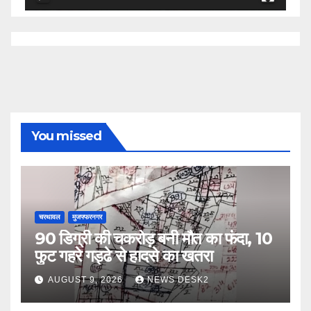
You missed
चरथावल
मुजफ्फरनगर
90 डिग्री की चकरोड़ बनी मौत का फंदा, 10
फुट गहरे गड्ढे से हादसे का खतरा
AUGUST 9, 2026
NEWS DESK2