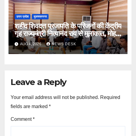
उत्तर प्रदेश
मुजफ्फरनगर
शहीद शिवदत्त प्रजापति के परिजनों की केंद्रीय
गृह राज्यमंत्री नित्यानंद राय से मुलाकात, मोहन
प्रजापति ने डॉ. संजीव बालियान का जताया
AUG 4, 2026
NEWS DESK
आभार
Leave a Reply
Your email address will not be published.
Required
fields are marked
*
Comment
*