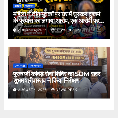
क्राइम
चरथावल
महिला ने तीन युवकों पर घर में घुसकर दुष्कर्म
के प्रयास का लगाया आरोप, एक आरोपी पहले
भी पॉक्सो मामले में जा चुका है जेल
AUGUST 4, 2026
NEWS DESK2
उत्तर प्रदेश
मुजफ्फरनगर
पुरकाजी कांवड़ सेवा शिविर का SDM सदर
शुभम श्रीवास्तव ने किया निरीक्षण
AUGUST 4, 2026
NEWS DESK