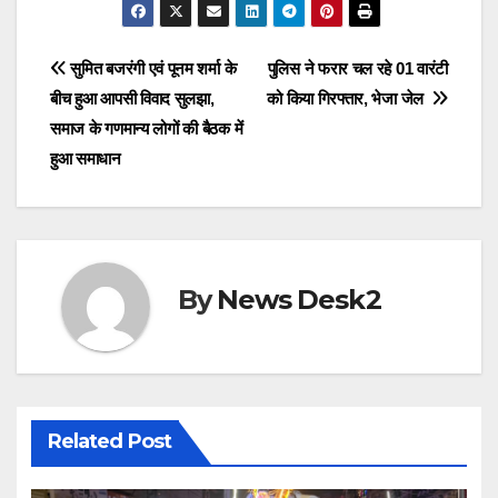
c
st
ail
ar
e
o
e
Post
सुमित बजरंगी एवं पूनम शर्मा के
पुलिस ने फरार चल रहे 01 वारंटी
b
d
बीच हुआ आपसी विवाद सुलझा,
को किया गिरफ्तार, भेजा जेल
navigation
o
o
समाज के गणमान्य लोगों की बैठक में
o
n
हुआ समाधान
k
By
News Desk2
Related Post