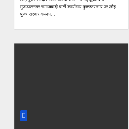
मुजफ्फरनगर समाजवादी पार्टी कार्यालय मुजफ्फरनगर पर लौह
पुरुष सरदार वल्लभ…