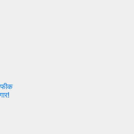
 रफीक
गार!