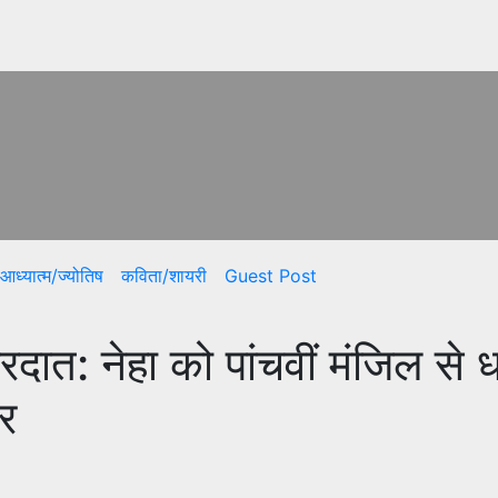
आध्यात्म/ज्योतिष
कविता/शायरी
Guest Post
ारदात: नेहा को पांचवीं मंजिल से 
र