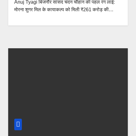
Anuj Tyagi बिजनौर सांसद चंदन चौहान की पहल रंग लाई:
मोरना शुगर मिल के कायाकल्प को मिली ₹261 करोड़ की…