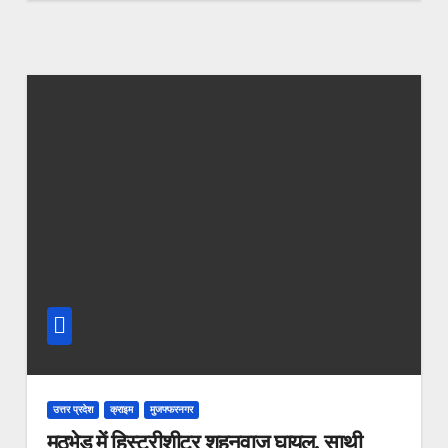
उत्तर प्रदेश
क्राइम
मुजफ्फरनगर
मुठभेड़ में हिस्ट्रीशीटर शहनवाज घायल, साथी