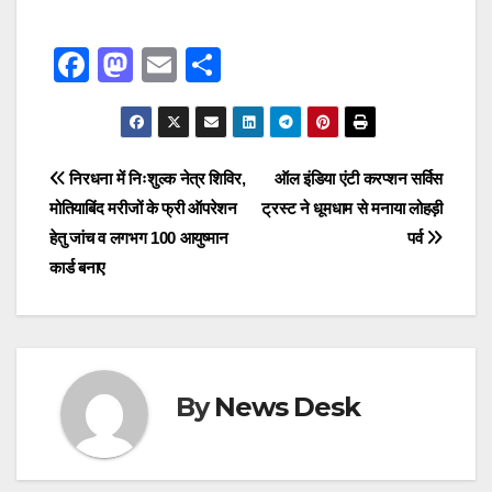
F
M
E
S
a
a
m
h
c
st
ail
ar
e
o
e
Post
निरधना में निःशुल्क नेत्र शिविर,
ऑल इंडिया एंटी करप्शन सर्विस
b
d
मोतियाबिंद मरीजों के फ्री ऑपरेशन
ट्रस्ट ने धूमधाम से मनाया लोहड़ी
navigation
o
o
हेतु जांच व लगभग 100 आयुष्मान
पर्व
o
n
कार्ड बनाए
k
By
News Desk