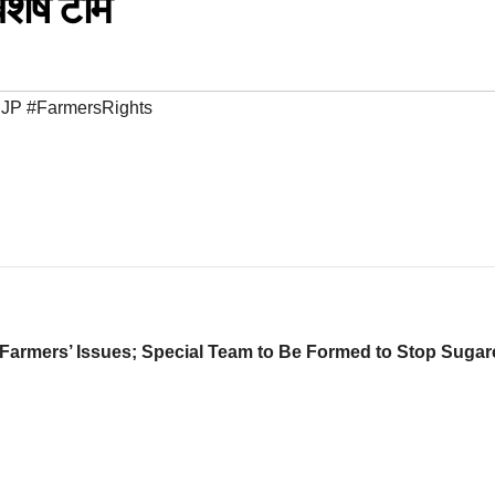
िशेष टीम
BJP #FarmersRights
Farmers’ Issues; Special Team to Be Formed to Stop Suga