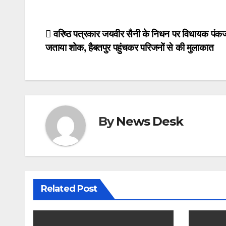
c
st
ail
ar
e
o
e
Post
वरिष्ठ पत्रकार जयवीर सैनी के निधन पर विधायक पंक
b
d
जताया शोक, हैबतपुर पहुंचकर परिजनों से की मुलाकात
navigation
o
o
o
n
k
By
News Desk
Related Post