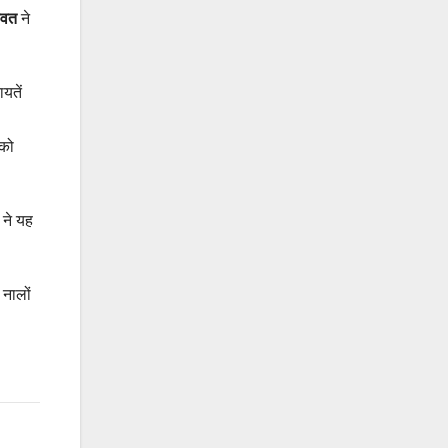
ावत
ने
यतें
 को
 ने यह
 नालों