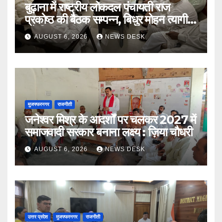
बुढ़ाना में राष्ट्रीय लोकदल पंचायती राज
प्रकोष्ठ की बैठक सम्पन्न, बिधुर मोहन त्यागी
बने जिलाध्यक्ष
AUGUST 6, 2026
NEWS DESK
मुजफ्फरनगर
राजनीती
जनेश्वर मिश्र के आदर्शों पर चलकर 2027 में
समाजवादी सरकार बनाना लक्ष्य : ज़िया चौधरी
AUGUST 6, 2026
NEWS DESK
उत्तर प्रदेश
मुजफ्फरनगर
राजनीती