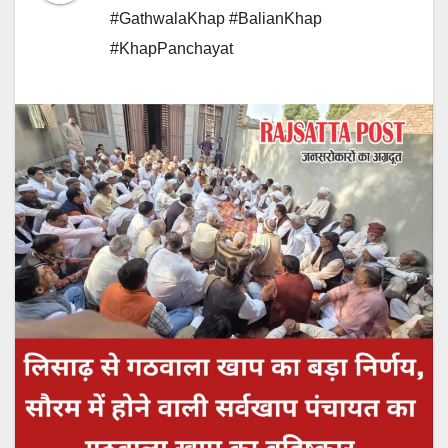
#GathwalaKhap #BalianKhap
#KhapPanchayat