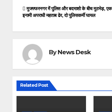
e
o
e
Post
मुजफ्फरनगर में पुलिस और बदमाशो के बीच मुठभेड़, ए
b
d
इनामी अपराधी महताब ढेर, दो पुलिसकर्मी घायल
navigation
o
o
o
n
k
By
News Desk
Related Post