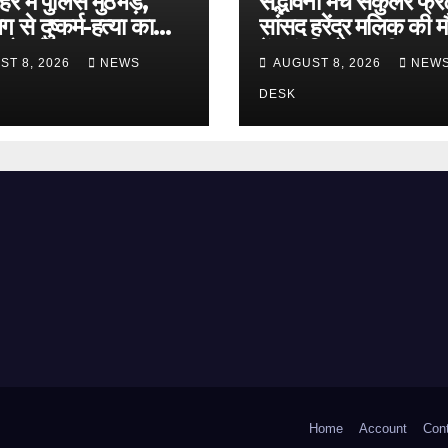
र में पुलिस मुठभेड़,
सद्भावना मंच सेकुलर फ्रं
 से दुष्कर्म-हत्या का
सांसद हरेंद्र मलिक की म
मोनू ढेर; 50 हजार का
में कांवड़ियों पर की पुष्पवर्
ST 8, 2026
NEWS
AUGUST 8, 2026
NEW
ाम
भाईचारे और सद्भावना का
संदेश
DESK
Home
Account
Con