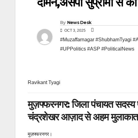
दामन,असपा सुप्रीमो से की
By
News Desk
OCT 3, 2025
#Muzaffarnagar #ShubhamTyagi #A
#UPPolitics #ASP #PoliticalNews
Ravikant Tyagi
मुज़फ्फरनगर: जिला पंचायत सदस्य प
चंद्रशेखर आज़ाद से अहम मुलाकात,
मुज़फ्फरनगर।