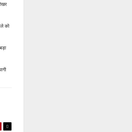
रशेखर
सले को
बड़ा
यागी