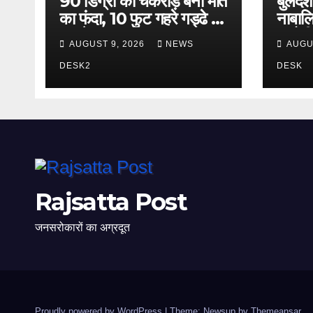
90 डिग्री की चकरोड़ बनी मौत
बुलंदशह
का फंदा, 10 फुट गहरे गड्ढे से
नाबालिग
हादसे का खतरा
आरोपी 
AUGUST 9, 2026
NEWS
AUGU
था इन
DESK2
DESK
Rajsatta Post
जनसरोकारों का अग्रदूत
Proudly powered by WordPress
|
Theme: Newsup by
Themeansar
.