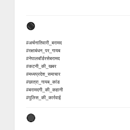
🟢
#अर्चनातिवारी_बरामद
#रक्षाबंधन_पर_गायब
#नेपालबॉर्डरसेबरामद
#कटनी_की_खबर
#मध्यप्रदेश_समाचार
#छात्रा_गायब_कांड
#बरामदगी_की_कहानी
#पुलिस_की_कार्रवाई
🔵