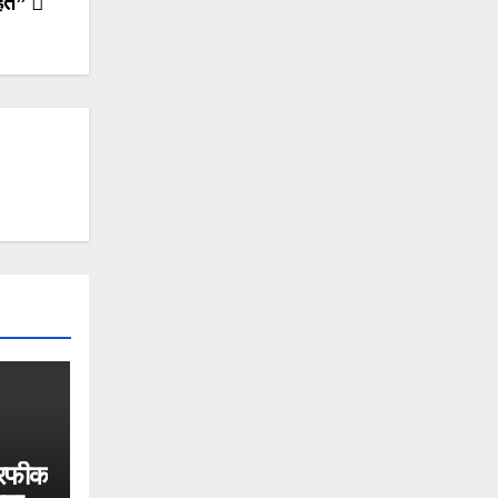
राहत”
 रफीक