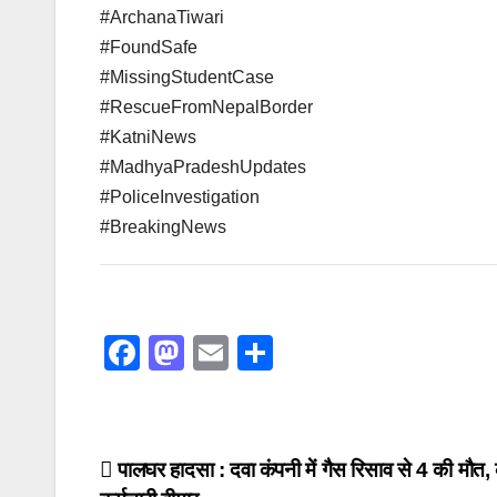
#ArchanaTiwari
#FoundSafe
#MissingStudentCase
#RescueFromNepalBorder
#KatniNews
#MadhyaPradeshUpdates
#PoliceInvestigation
#BreakingNews
F
M
E
S
a
a
m
h
c
st
ail
ar
e
o
e
Post
पालघर हादसा : दवा कंपनी में गैस रिसाव से 4 की मौत,
b
d