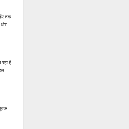
्डर तक
ी और
 रहा है
टिल
 युवक