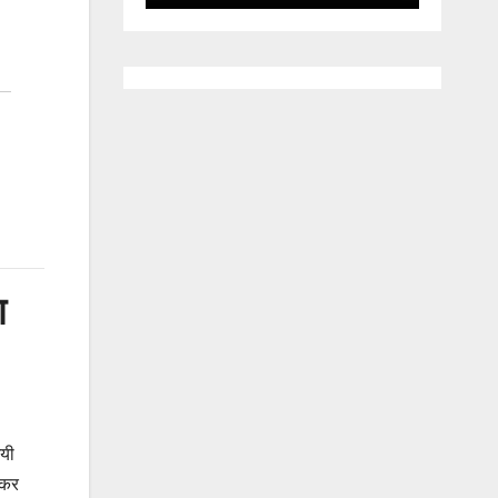
ा
मयी
 कर