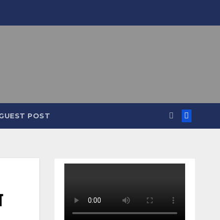
GUEST POST
त