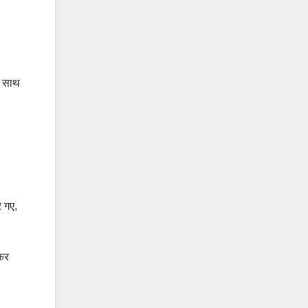
े साथ
 गए,
 कर