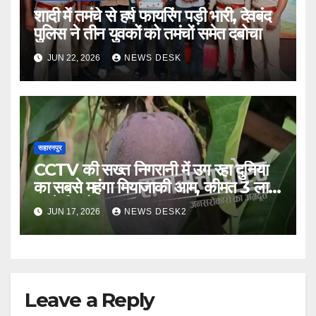
शादी में तमंचे से हर्ष फायरिंग पड़ी भारी, देवबंद
पुलिस ने तीन युवकों को तमंचों समेत दबोचा
JUN 22, 2026
NEWS DESK
सहारनपुर
CCTV की सख्त निगरानी में उग रहा दुनिया
का सबसे महंगा मियाजाकी आम, कीमत 3 लाख
रुपये किलो तक
JUN 17, 2026
NEWS DESK2
Leave a Reply