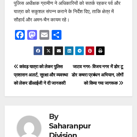
पुलिस अधीक्षक ग्रामीण ने अधिकारियों को सतर्क रहकर पर्व और
यात्रा को सकुशल संपन्न कराने के निर्देश दिए, ताकि क्षेत्र में
सौहार्द और अमन-चैन कायम रहे।
F
M
E
S
a
a
m
h
c
st
ail
ar
e
o
e
Post
कांवड़ यात्रा को लेकर पुलिस
जाटव नगर- विजय नगर में डोर टू
b
d
प्रशासन अलर्ट, सुरक्षा और व्यवस्था
डोर कचरा प्रबंधन अभियान, लोगों
navigation
o
o
को लेकर डीआईजी ने दी जानकारी
को किया गया जागरूक
o
n
k
By
Saharanpur
Division