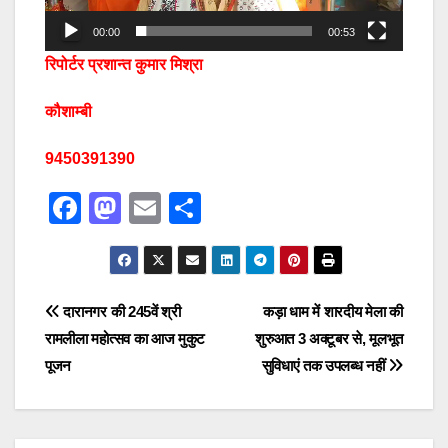
00:00
00:53
रिपोर्टर प्रशान्त कुमार मिश्रा
कौशाम्बी
9450391390
F
M
E
S
a
a
m
h
c
st
ail
ar
e
o
e
Post
दारानगर की 245वें श्री
कड़ा धाम में शारदीय मेला की
b
d
रामलीला महोत्सव का आज मुकुट
शुरुआत 3 अक्टूबर से, मूलभूत
navigation
o
o
पूजन
सुविधाएं तक उपलब्ध नहीं
o
n
k