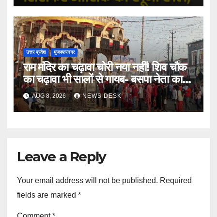
उत्तर प्रदेश
मुजफ्फरनगर
राम मंदिर का चढ़ावा चोरी नया नहीं! शिव चौक
का चढ़ावा भी सालों से गायब- बसपा नेता का
बड़ा आरोप
AUG 8, 2026
NEWS DESK
Leave a Reply
Your email address will not be published.
Required
fields are marked
*
Comment
*