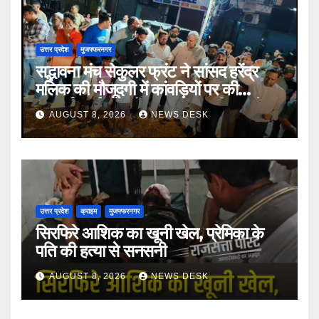
उत्तर प्रदेश
मुजफ्फरनगर
सद्भावना मंच सेकुलर फ्रंट ने सांसद हरेंद्र
मलिक की मौजूदगी में कांवड़ियों पर की
पुष्पवर्षा, भाईचारे और सद्भावना का दिया संदेश
AUGUST 8, 2026
NEWS DESK
उत्तर प्रदेश
क्राइम
मुजफ्फरनगर
सिरफिरे आशिक का खूनी खेल, प्रेमिका के
पति की हत्या से सनसनी
AUGUST 8, 2026
NEWS DESK