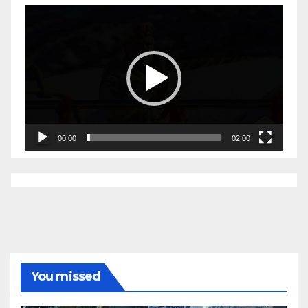
Video
Player
00:00
02:00
You missed