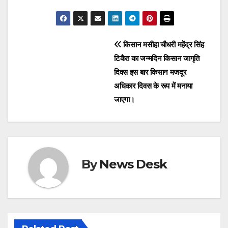
a
a
m
h
c
st
ail
ar
e
o
e
Post
किसान मसीहा चौधरी महेंद्र सिंह
b
d
टिकैत का जन्मदिन किसान जागृति
navigation
o
o
दिवस इस बार किसान मजदूर
o
n
अधिकार दिवस के रूप में मनाया
जाएगा।
k
By
News Desk