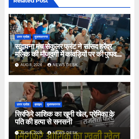
Related Post
उत्तर प्रदेश
मुजफ्फरनगर
सद्भावना मंच सेकुलर फ्रंट ने सांसद हरेंद्र
मलिक की मौजूदगी में कांवड़ियों पर की पुष्पवर्षा,
भाईचारे और सद्भावना का दिया संदेश
AUG 8, 2026
NEWS DESK
उत्तर प्रदेश
क्राइम
मुजफ्फरनगर
सिरफिरे आशिक का खूनी खेल, प्रेमिका के
पति की हत्या से सनसनी
AUG 8, 2026
NEWS DESK