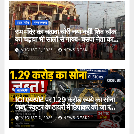
उत्तर प्रदेश
मुजफ्फरनगर
राम मंदिर का चढ़ावा चोरी नया नहीं! शिव चौक
का चढ़ावा भी सालों से गायब- बसपा नेता का
बड़ा आरोप
AUGUST 8, 2026
NEWS DESK
अंतर्राष्ट्रीय
IGI एयरपोर्ट पर 1.29 करोड़ रुपये का सोना
जब्त, स्कूटर के टायरों में छिपाकर की जा रही
थी तस्करी
AUGUST 7, 2026
NEWS DESK2