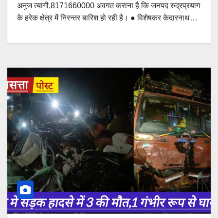
अनुज त्यागी,8171660000 अवगत कराना है कि जनपद रुद्रप्रयाग
के हरेक क्षेत्र में निरन्तर बारिश हो रही है। ● विशेषकर केदारनाथ…