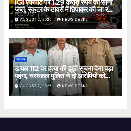
IGI एयरपोर्ट पर 1.29 करोड़ रुपये का सोना
जब्त, स्कूटर के टायरों में छिपाकर की जा रही
थी तस्करी
AUGUST 7, 2026
NEWS DESK2
चरथावल
डायल 112 पर हत्या की झूठी सूचना देना पड़ा
महंगा, चरथावल पुलिस ने दो आरोपियों को
गिरफ्तार कर भेजा जेल
AUGUST 7, 2026
NEWS DESK2