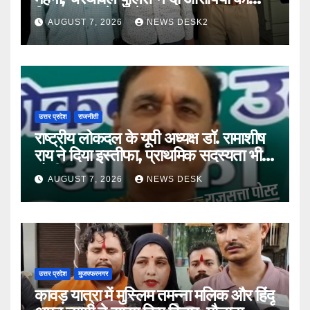
गिरफ्तार कर भेजा जेल
AUGUST 7, 2026
NEWS DESK2
उत्तर प्रदेश
राजनीती
राष्ट्रीय लोकदल के यूपी अध्यक्ष डॉ. रामाशीष
राय ने दिया इस्तीफा, प्राथमिक सदस्यता भी
छोड़ी
AUGUST 7, 2026
NEWS DESK
उत्तर प्रदेश
मुजफ्फरनगर
कावड़ यात्रा में मुस्लिम तमन्ना मलिक और हिंदू