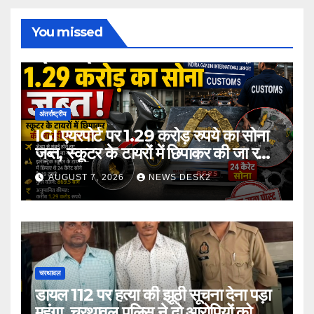
You missed
अंतर्राष्ट्रीय
IGI एयरपोर्ट पर 1.29 करोड़ रुपये का सोना
जब्त, स्कूटर के टायरों में छिपाकर की जा रही
थी तस्करी
AUGUST 7, 2026
NEWS DESK2
चरथावल
डायल 112 पर हत्या की झूठी सूचना देना पड़ा
महंगा, चरथावल पुलिस ने दो आरोपियों को