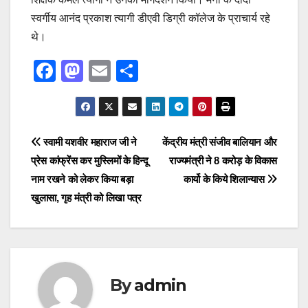
स्वर्गीय आनंद प्रकाश त्यागी डीएवी डिग्री कॉलेज के प्राचार्य रहे
थे।
F
M
E
S
a
a
m
h
c
st
ail
ar
e
o
e
Post
स्वामी यशवीर महाराज जी ने
केंद्रीय मंत्री संजीव बालियान और
b
d
प्रेस कांफ्रेंस कर मुस्लिमों के हिन्दू
राज्यमंत्री ने 8 करोड़ के विकास
navigation
o
o
नाम रखने को लेकर किया बड़ा
कार्यो के किये शिलान्यास
o
n
खुलासा, गृह मंत्री को लिखा पत्र
k
By
admin