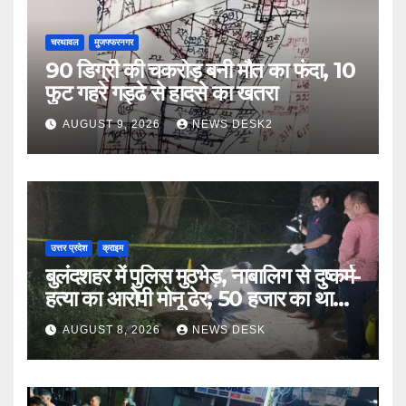
चरथावल
मुजफ्फरनगर
90 डिग्री की चकरोड़ बनी मौत का फंदा, 10
फुट गहरे गड्ढे से हादसे का खतरा
AUGUST 9, 2026
NEWS DESK2
उत्तर प्रदेश
क्राइम
बुलंदशहर में पुलिस मुठभेड़, नाबालिग से दुष्कर्म-
हत्या का आरोपी मोनू ढेर; 50 हजार का था
इनाम
AUGUST 8, 2026
NEWS DESK