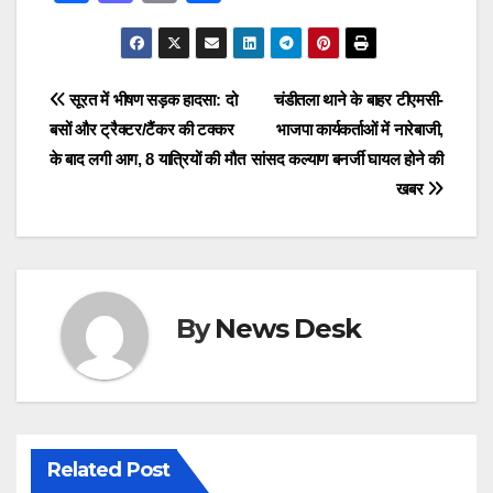
a
a
m
h
c
st
ail
ar
e
o
e
Post
सूरत में भीषण सड़क हादसा: दो
चंडीतला थाने के बाहर टीएमसी-
b
d
बसों और ट्रैक्टर/टैंकर की टक्कर
भाजपा कार्यकर्ताओं में नारेबाजी,
navigation
o
o
के बाद लगी आग, 8 यात्रियों की मौत
सांसद कल्याण बनर्जी घायल होने की
o
n
खबर
k
By
News Desk
Related Post