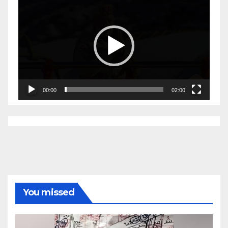
Player
00:00
02:00
You missed