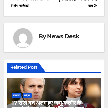
navigation
o
o
मिलेगी सब्सिडी
दाम
o
n
k
By
News Desk
Related Post
राजनीती
राष्ट्रिय
17 साल बाद अलग हुए जम्मू-कश्मीर के