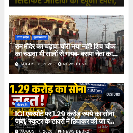
उत्तर प्रदेश
मुजफ्फरनगर
राम मंदिर का चढ़ावा चोरी नया नहीं! शिव चौक
का चढ़ावा भी सालों से गायब- बसपा नेता का
बड़ा आरोप
AUGUST 8, 2026
NEWS DESK
अंतर्राष्ट्रीय
IGI एयरपोर्ट पर 1.29 करोड़ रुपये का सोना
जब्त, स्कूटर के टायरों में छिपाकर की जा रही
थी तस्करी
AUGUST 7, 2026
NEWS DESK2