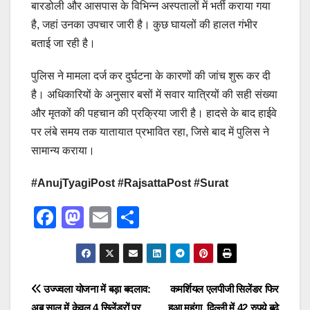
बारडोली और आसपास के विभिन्न अस्पतालों में भर्ती कराया गया
है, जहां उनका उपचार जारी है। कुछ घायलों की हालत गंभीर
बताई जा रही है।
पुलिस ने मामला दर्ज कर दुर्घटना के कारणों की जांच शुरू कर दी
है। अधिकारियों के अनुसार बसों में सवार यात्रियों की सही संख्या
और मृतकों की पहचान की प्रक्रिया जारी है। हादसे के बाद हाईवे
पर लंबे समय तक यातायात प्रभावित रहा, जिसे बाद में पुलिस ने
सामान्य कराया।
#AnujTyagiPost #RajsattaPost #Surat
F
M
E
S
a
a
m
h
c
st
ail
ar
e
o
e
Post
उज्ज्वला योजना में बड़ा बदलाव:
कमर्शियल एलपीजी सिलेंडर फिर
b
d
अब साल में केवल 4 सिलेंडरों पर
हुआ महंगा, दिल्ली में 42 रुपये बढ़े