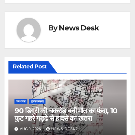
k
By
News Desk
Related Post
चरथावल
मुजफ्फरनगर
90 डिग्री की चकरोड़ बनी मौत का फंदा, 10
फुट गहरे गड्ढे से हादसे का खतरा
AUG 9, 2026
NEWS DESK2