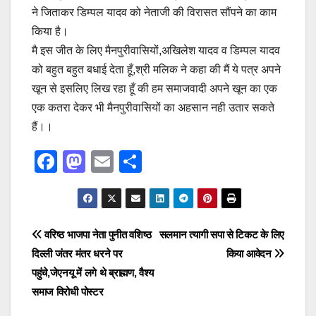
ने जिताकर डिम्पल यादव को नेताजी की विरासत सौंपने का काम
किया है।
मै इस जीत के लिए मैनपुरीवासियों,अखिलेश यादव व डिम्पल यादव
को बहुत बहुत बधाई देता हूँ,श्री मलिक ने कहा की मैं ये पत्र अपने
खून से इसलिए लिख रहा हूँ की हम समाजवादी अपने खून का एक
एक कतरा देकर भी मैनपुरीवासियों का अहसान नही उतार सकते
हैं।।
F
M
E
S
a
a
m
h
c
st
ail
ar
e
o
e
Post
वरिष्ठ भाजपा नेता पुनीत वशिष्ठ
सलमान त्यागी सपा से टिकट के लिए
b
d
दिल्ली जंतर मंतर धरने पर
किया आवेदन
navigation
o
o
पहुंचे,जेएनयू में लगे थे ब्राह्मण, वैश्य
o
n
समाज विरोधी पोस्टर