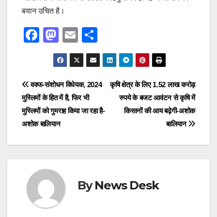
बयान उचित है।
F
M
E
S
a
a
m
h
c
st
ail
ar
e
o
e
Post
वक्फ-संशोधन विधेयक, 2024
कृषि क्षेत्र के लिए 1.52 लाख करोड़
b
d
मुस्लिमों के हित में है, फिर भी
रुपये के बजट आवंटन से कृषि में
navigation
o
o
मुस्लिमों को गुमराह किया जा रहा है-
किसानों की आय बढ़ेगी-अशोक
o
n
अशोक बालियान
बालियान
k
By
News Desk