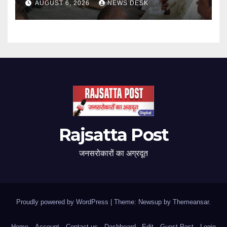
AUGUST 6, 2026
NEWS DESK
Rajsatta Post
जनसरोकारों का अग्रदूत
Proudly powered by WordPress
|
Theme: Newsup by
Themeansar
.
Home
Account
Contact us
Dashboard
Edit
Guest Post
Login