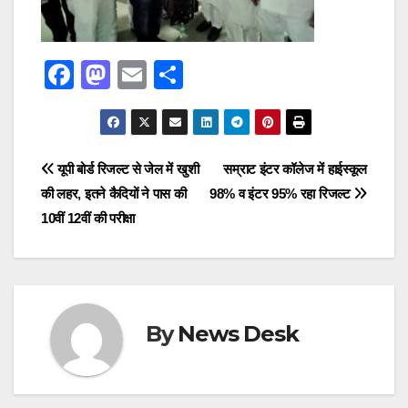
F
M
E
S
a
a
m
h
c
st
ail
ar
e
o
e
Post
यूपी बोर्ड रिजल्ट से जेल में खुशी
सम्राट इंटर कॉलेज में हाईस्कूल
b
d
की लहर, इतने कैदियों ने पास की
98% व इंटर 95% रहा रिजल्ट
navigation
o
o
10वीं 12वीं की परीक्षा
o
n
k
By
News Desk