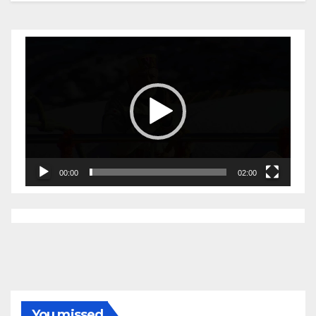
Video
Player
00:00
02:00
You missed