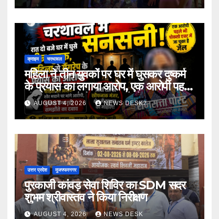
क्राइम
चरथावल
महिला ने तीन युवकों पर घर में घुसकर दुष्कर्म
के प्रयास का लगाया आरोप, एक आरोपी पहले
भी पॉक्सो मामले में जा चुका है जेल
AUGUST 4, 2026
NEWS DESK2
उत्तर प्रदेश
मुजफ्फरनगर
पुरकाजी कांवड़ सेवा शिविर का SDM सदर
शुभम श्रीवास्तव ने किया निरीक्षण
AUGUST 4, 2026
NEWS DESK