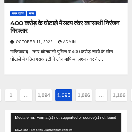
उत्तर प्रदेश
राज्य
400 करोड़ के घोटाले में लक्ष्य तंवर का साथी निरंजन
गिरफ्तार
OCTOBER 11, 2022
ADMIN
गाजियाबाद। नगर कोतवाली पुलिस व 400 करोड़ रुपये के लोन
घोटाले में गठित एसआइटी ने लोन माफिया लक्ष्य तंवर के…
sts
1
…
1,094
1,095
1,096
…
1,106
gination
Video
Media error: Format(s) not supported or source(s) not found
Player
Download File: https://rajsattapost.com/wp-