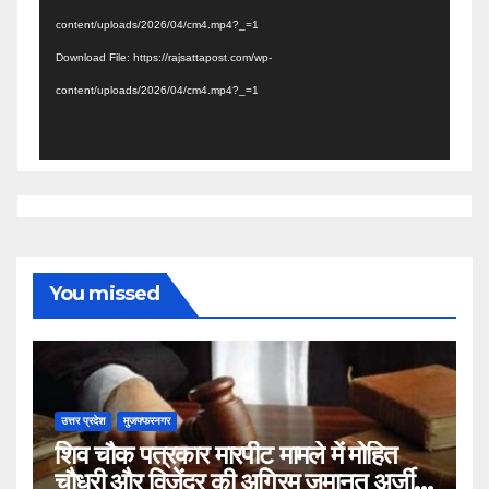
content/uploads/2026/04/cm4.mp4?_=1
Download File: https://rajsattapost.com/wp-
content/uploads/2026/04/cm4.mp4?_=1
You missed
उत्तर प्रदेश
मुजफ्फरनगर
शिव चौक पत्रकार मारपीट मामले में मोहित
चौधरी और विजेंद्र की अग्रिम जमानत अर्जी