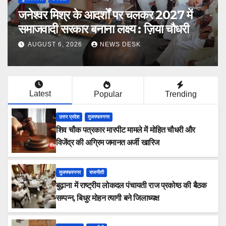
 आदर्शों पर चलकर 2027 में
भूख हड़ताल के सातवें
नाना लक्ष्य : ज़िया चौधरी
प्रतिनिधिमंडल ने जिल
निष्पक्ष जांच की मांग
NEWS DESK
AUGUST 6, 2026
Latest
Popular
Trending
उत्तर प्रदेश
मुजफ्फरनगर
शिव चौक पत्रकार मारपीट मामले में मोहित चौधरी और
विजेंद्र की अग्रिम जमानत अर्जी खारिज
मुजफ्फरनगर
राजनीती
बुढ़ाना में राष्ट्रीय लोकदल पंचायती राज प्रकोष्ठ की बैठक
सम्पन्न, बिधुर मोहन त्यागी बने जिलाध्यक्ष