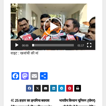
Video
Player
00:00
01:17
वाइट : खजांची की मां
F
M
E
S
a
a
m
h
c
st
ail
ar
e
o
e
Post
25 हज़ार का इनामिया बदमाश
भारतीय किसान यूनियन (तोमर)