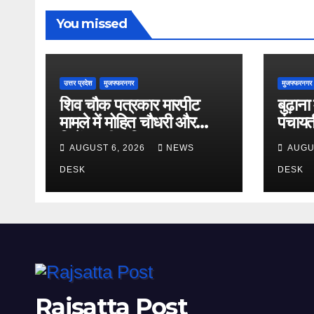
You missed
उत्तर प्रदेश
मुजफ्फरनगर
मुजफ्फरनगर
शिव चौक पत्रकार मारपीट
बुढ़ाना
मामले में मोहित चौधरी और
पंचायत
विजेंद्र की अग्रिम जमानत
सम्पन्न
AUGUST 6, 2026
NEWS
AUGU
अर्जी खारिज
जिलाध्य
DESK
DESK
Rajsatta Post