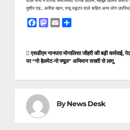
शोक सभा में वरिष्ठ समाजसेवी रागिब आलम, महबूब आलम अंसारी ए
मुशीर एड., अनीस खान, पप्पू स्कूटर वाले सहित अन्य लोग उपस्थ
F
M
E
S
a
a
m
h
c
st
ail
ar
e
o
e
Post
एसडीएम नानपारा मोनालिसा जौहरी की बड़ी कार्रवाई, पेट्र
b
d
पर “नो हेलमेट-नो फ्यूल” अभियान सख्ती से लागू
navigation
o
o
o
n
k
By
News Desk