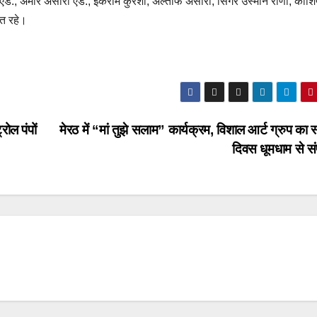
ड., अमीर अंसारी एड., इकराम कुरैशी, अल्ताफ अंसारी, सिंगर उस्मान राणा, काशि
ित रहे।
ोल पंपों
मेरठ में “मां तुझे सलाम” कार्यक्रम, विशाल आर्ट ग्रुप का 
दिवस धूमधाम से सं