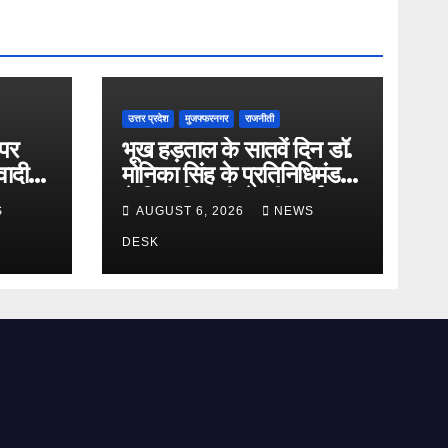
उत्तर प्रदेश
मुजफ्फरनगर
राजनीती
 पर
भूख हड़ताल के सातवें दिन डॉ.
ादी
मोनिका सिंह के प्रतिनिधिमंडल
या
ने जिलाधिकारी से की वार्ता,
S
AUGUST 6, 2026
NEWS
निष्पक्ष जांच की मांग
DESK