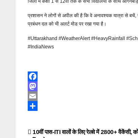
जिलों में कक्षा 1 से 12वीं तक के सभी विद्यालयों के साथ आंगनबाड़ी 
प्रशासन ने लोगों से अपील की है कि वे अनावश्यक यात्रा से बचे
प्रबंधन दल को भी अलर्ट मोड पर रखा गया है।
#Uttarakhand #WeatherAlert #HeavyRainfall #Sc
#IndiaNews
F
a
M
c
a
E
e
s
m
S
b
t
a
h
Post
10वीं पास-ITI वालों के लिए रेलवे में 2800+ वैकेंसी, क
o
o
i
a