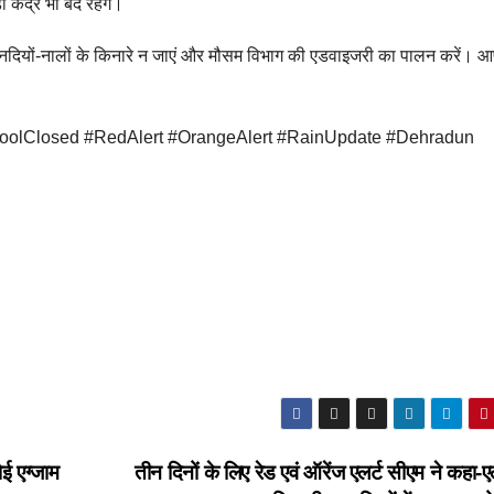
केंद्र भी बंद रहेंगे।
ं, नदियों-नालों के किनारे न जाएं और मौसम विभाग की एडवाइजरी का पालन करें। 
hoolClosed #RedAlert #OrangeAlert #RainUpdate #Dehradun
ोई एग्जाम
तीन दिनों के लिए रेड एवं ऑरेंज एलर्ट सीएम ने कहा-एलर