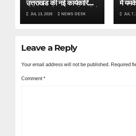
उत्तराखंड की नई कार्यकारिणी
में यम
घोषित, नवनियुक्त पदाधिकारियों
‘जन-ज
JUL 13, 2026
NEWS DESK
JUL 7,
का हुआ सम्मान
के द्वार
Leave a Reply
Your email address will not be published.
Required fi
Comment
*