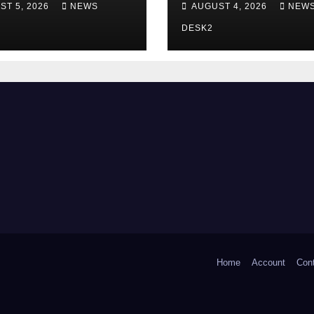
ST 5, 2026
NEWS
AUGUST 4, 2026
NEW
स्वागत
भी पॉक्सो मामले में जा चु
जेल
DESK2
Home
Account
Con