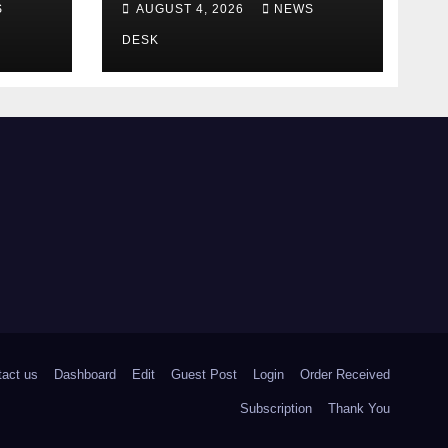
S
AUGUST 4, 2026
NEWS
का है
DESK
tact us
Dashboard
Edit
Guest Post
Login
Order Received
Subscription
Thank You