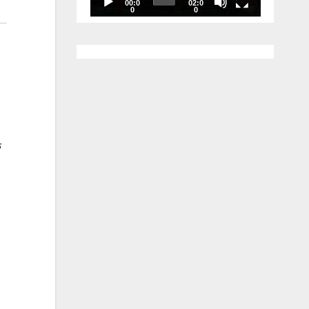
00:0
02:0
0
0
े