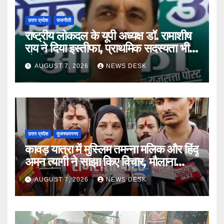
उत्तर प्रदेश
राजनीती
राष्ट्रीय लोकदल के यूपी अध्यक्ष डॉ. रामाशीष
राय ने दिया इस्तीफा, प्राथमिक सदस्यता भी
छोड़ी
AUGUST 7, 2026
NEWS DESK
उत्तर प्रदेश
मुजफ्फरनगर
कावड़ यात्रा में मुस्लिम तमन्ना मलिक और हिंदू
अमन त्यागी ने साझा किए विचार, मौलाना
रशीदी के बयान का किया विरोध
AUGUST 7, 2026
NEWS DESK