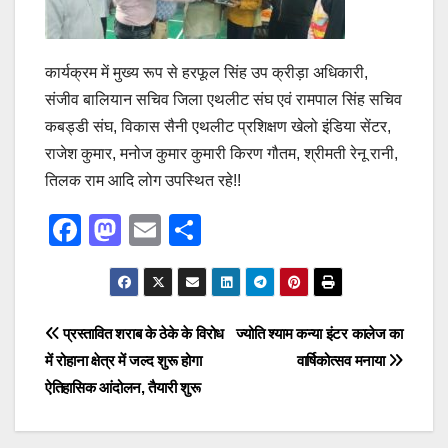
कार्यक्रम में मुख्य रूप से हरफूल सिंह उप क्रीड़ा अधिकारी,
संजीव बालियान सचिव जिला एथलीट संघ एवं रामपाल सिंह सचिव
कबड्डी संघ, विकास सैनी एथलीट प्रशिक्षण खेलो इंडिया सेंटर,
राजेश कुमार, मनोज कुमार कुमारी किरण गौतम, श्रीमती रेनू रानी,
तिलक राम आदि लोग उपस्थित रहे!!
F
M
E
S
a
a
m
h
c
st
ail
ar
e
o
e
Post
प्रस्तावित शराब के ठेके के विरोध
ज्योति श्याम कन्या इंटर कालेज का
b
d
में रोहाना क्षेत्र में जल्द शुरू होगा
वार्षिकोत्सव मनाया
navigation
o
o
ऐतिहासिक आंदोलन, तैयारी शुरू
o
n