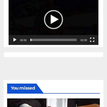
Player
00:00
02:00
You missed