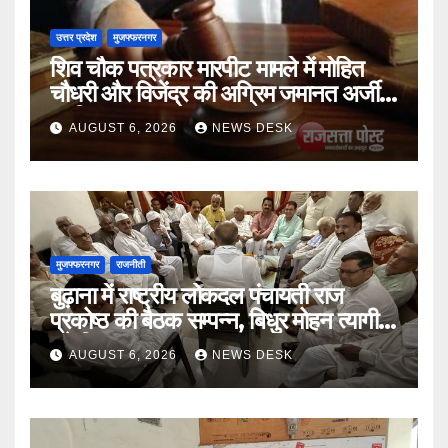
उत्तर प्रदेश
मुजफ्फरनगर
शिव चौक पत्रकार मारपीट मामले में मोहित
चौधरी और विजेंद्र की अग्रिम जमानत अर्जी
खारिज
AUGUST 6, 2026
NEWS DESK
मुजफ्फरनगर
राजनीती
बुढ़ाना में राष्ट्रीय लोकदल पंचायती राज
प्रकोष्ठ की बैठक सम्पन्न, बिधुर मोहन त्यागी
बने जिलाध्यक्ष
AUGUST 6, 2026
NEWS DESK