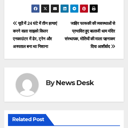
a
a
m
h
c
st
ail
ar
e
o
e
Post
यूपी में 24 घंटे में तीन हत्याएं
जाहिर फारूकी की व्यवस्थाओं से
b
d
करने वाला साइको किलर
प्रभावित हुए बालाजी धाम मंदिर
navigation
o
o
एनकाउंटर में ढेर, ट्रेन और
संस्थापक, मोतियों की माला पहनाकर
o
n
अस्पताल बना था निशाना
दिया आशीर्वाद
k
By
News Desk
Related Post