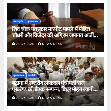
उत्तर प्रदेश
मुजफ्फरनगर
शिव चौक पत्रकार मारपीट मामले में मोहित
चौधरी और विजेंद्र की अग्रिम जमानत अर्जी
खारिज
AUG 6, 2026
NEWS DESK
मुजफ्फरनगर
राजनीती
बुढ़ाना में राष्ट्रीय लोकदल पंचायती राज
प्रकोष्ठ की बैठक सम्पन्न, बिधुर मोहन त्यागी
बने जिलाध्यक्ष
AUG 6, 2026
NEWS DESK