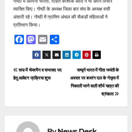
गोष्ठी में अल्पना भारती, रोहित कौशीक आदि ने भी अपने विचार
व्याक्ति किए। गोष्ठी के अध्यक्ष जिला बार संघ के अध्यक्ष वसी
अंसारी रहे। गोष्ठी में ग्रामिण अंचल की सैकडों महिलाओं ने
प्रतिभाग किया।
F
M
E
S
a
a
m
h
c
st
ail
ar
e
o
e
Post
सपा में चेयरमैन व सभासद पद
सम्पूर्ण भारत में गीता जयंती के
b
d
हेतु आवेदन प्रक्रिया शुरू
अवसर पर बजरंग दल के नेतृत्व में
navigation
o
o
निकाली जाने वाली शौर्य यात्रा की
o
n
श्रंखला
k
By
News Desk