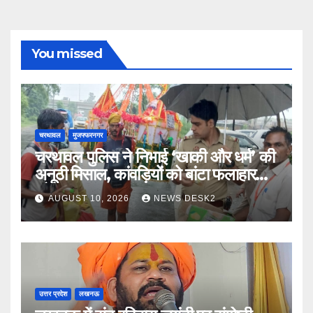
You missed
चरथावल
मुजफ्फरनगर
चरथावल पुलिस ने निभाई ‘खाकी और धर्म’ की
अनूठी मिसाल, कांवड़ियों को बांटा फलाहार
और जल
AUGUST 10, 2026
NEWS DESK2
उत्तर प्रदेश
लखनऊ