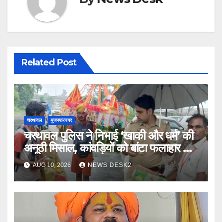
Related Post
चरथावल
मुजफ्फरनगर
चरथावल पुलिस ने निभाई ‘खाकी और धर्म’ की
अनूठी मिसाल, कांवड़ियों को बांटा फलाहार और
जल
AUG 10, 2026
NEWS DESK2