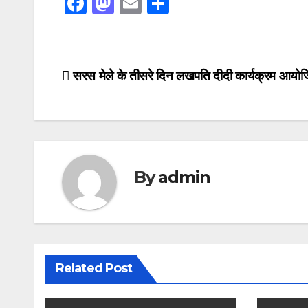
F
M
E
S
a
a
m
h
c
st
ail
ar
e
o
e
Post
सरस मेले के तीसरे दिन लखपति दीदी कार्यक्रम आयो
b
d
navigation
o
o
o
n
k
By
admin
Related Post