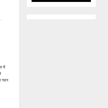
 में
े
का गठन