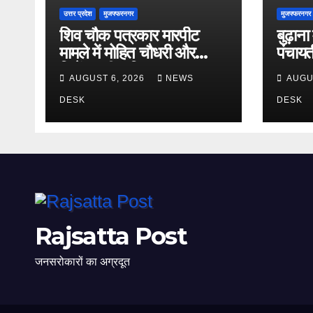
उत्तर प्रदेश
मुजफ्फरनगर
मुजफ्फरनगर
शिव चौक पत्रकार मारपीट
बुढ़ाना
मामले में मोहित चौधरी और
पंचायत
विजेंद्र की अग्रिम जमानत
सम्पन्न
AUGUST 6, 2026
NEWS
AUGU
अर्जी खारिज
जिलाध्य
DESK
DESK
Rajsatta Post
जनसरोकारों का अग्रदूत