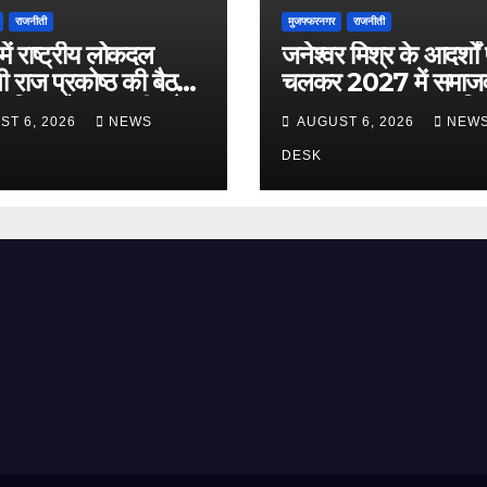
राजनीती
मुजफ्फरनगर
राजनीती
 में राष्ट्रीय लोकदल
जनेश्वर मिश्र के आदर्शों
ी राज प्रकोष्ठ की बैठक
चलकर 2027 में समाजव
, बिधुर मोहन त्यागी बने
सरकार बनाना लक्ष्य : ज़ि
ST 6, 2026
NEWS
AUGUST 6, 2026
NEW
क्ष
चौधरी
DESK