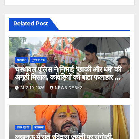
Related Post
चरथावल
मुजफ्फरनगर
चरथावल पुलिस ने निभाई ‘खाकी और धर्म’ की
अनूठी मिसाल, कांवड़ियों को बांटा फलाहार और
जल
AUG 10, 2026
NEWS DESK2
उत्तर प्रदेश
लखनऊ
लखनऊ में संत रविदास जयंती पर संगोष्ठी,