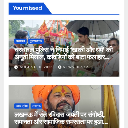
You missed
चरथावल
मुजफ्फरनगर
चरथावल पुलिस ने निभाई ‘खाकी और धर्म’ की
अनूठी मिसाल, कांवड़ियों को बांटा फलाहार
और जल
AUGUST 10, 2026
NEWS DESK2
उत्तर प्रदेश
लखनऊ
लखनऊ में संत रविदास जयंती पर संगोष्ठी,
समानता और सामाजिक समरसता पर हुआ