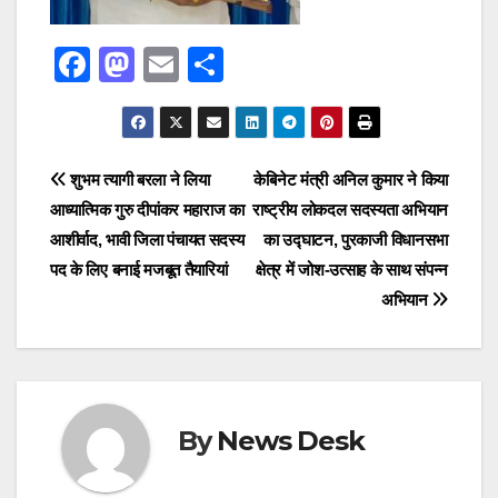
F
M
E
S
a
a
m
h
c
st
ail
ar
e
o
e
Post
शुभम त्यागी बरला ने लिया
केबिनेट मंत्री अनिल कुमार ने किया
b
d
आध्यात्मिक गुरु दीपांकर महाराज का
राष्ट्रीय लोकदल सदस्यता अभियान
navigation
o
o
आशीर्वाद, भावी जिला पंचायत सदस्य
का उद्घाटन, पुरकाजी विधानसभा
o
n
पद के लिए बनाई मजबूत तैयारियां
क्षेत्र में जोश-उत्साह के साथ संपन्न
अभियान
k
By
News Desk