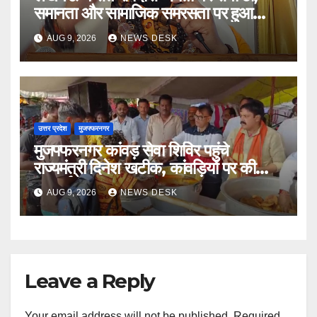
समानता और सामाजिक समरसता पर हुआ
मंथन
AUG 9, 2026
NEWS DESK
उत्तर प्रदेश
मुजफ्फरनगर
मुजफ्फरनगर कांवड़ सेवा शिविर पहुंचे
राज्यमंत्री दिनेश खटीक, कांवड़ियों पर की
पुष्पवर्षा ’
AUG 9, 2026
NEWS DESK
Leave a Reply
Your email address will not be published.
Required