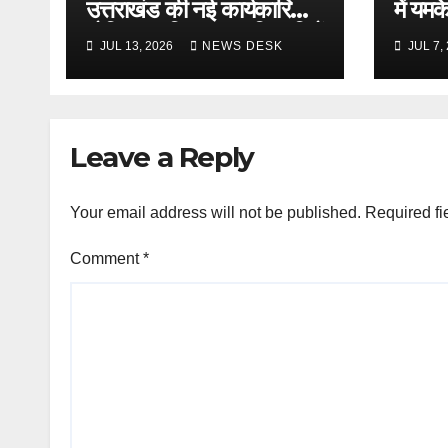
उत्तराखंड की नई कार्यकारिणी
में यम
घोषित, नवनियुक्त पदाधिकारियों
‘जन-ज
JUL 13, 2026
NEWS DESK
JUL 7,
का हुआ सम्मान
के द्वार
Leave a Reply
Your email address will not be published.
Required fi
Comment
*