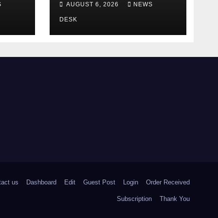
S
AUGUST 6, 2026
NEWS
निष्पक्ष जांच की मांग
DESK
tact us
Dashboard
Edit
Guest Post
Login
Order Received
Subscription
Thank You