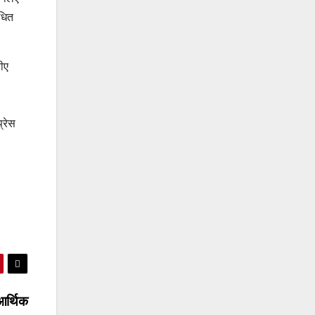
ंधित
ीए
्रेस
 आर्थिक