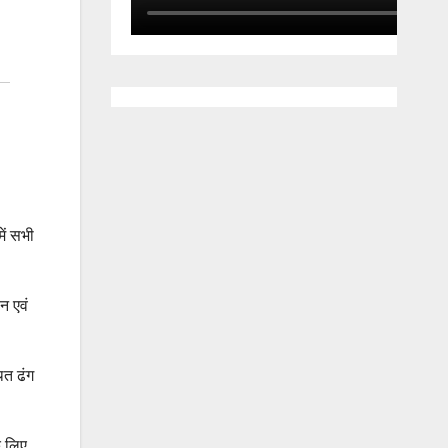
ें सभी
न एवं
ित ढंग
े लिए