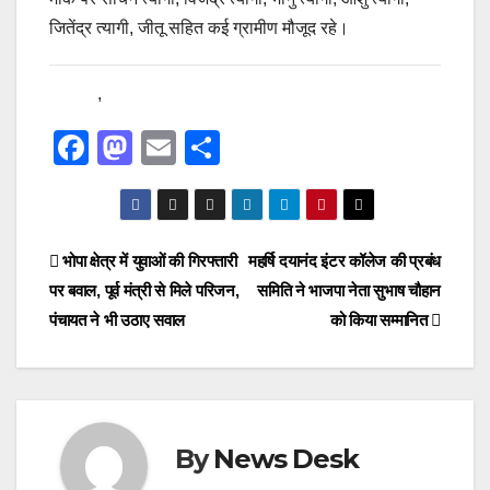
जितेंद्र त्यागी, जीतू सहित कई ग्रामीण मौजूद रहे।
,
F
M
E
S
a
a
m
h
c
st
ail
ar
e
o
e
Post
भोपा क्षेत्र में युवाओं की गिरफ्तारी
महर्षि दयानंद इंटर कॉलेज की प्रबंध
b
d
पर बवाल, पूर्व मंत्री से मिले परिजन,
समिति ने भाजपा नेता सुभाष चौहान
navigation
o
o
पंचायत ने भी उठाए सवाल
को किया सम्मानित
o
n
k
By
News Desk