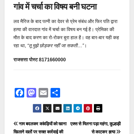
गांव में चर्चा का विषय बनी घटना
लव मैरिज के बाद पत्नी का देवर से प्रेम संबंध और फिर पति द्वारा
हत्या की वारदात गांव में चर्चा का विषय बन गई है। प्रेमिका की
मौत के बाद करण का रो-रोकर बुरा हाल है। वह बार-बार यही कह
रहा था,
“तू मुझे छोड़कर नहीं जा सकती…”
।
राजसत्ता पोस्ट 8171660000
F
M
E
S
a
a
m
h
c
st
ail
ar
e
o
e
Post
नाम बदलकर कांवड़ियों को खाना
एक्स से मिलना पड़ा महंगा, कुल्हाड़ी
b
d
खिलाने वालों पर सख्त कार्रवाई की
से काटकर हत्या