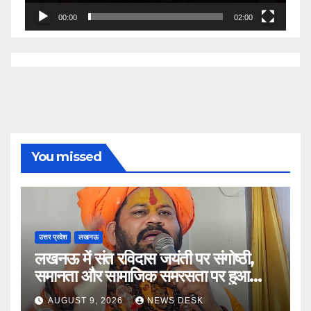
00:00
02:00
You missed
उत्तर प्रदेश
लखनऊ
लखनऊ में संत रविदास जयंती पर संगोष्ठी,
समानता और सामाजिक समरसता पर हुआ
मंथन
AUGUST 9, 2026
NEWS DESK