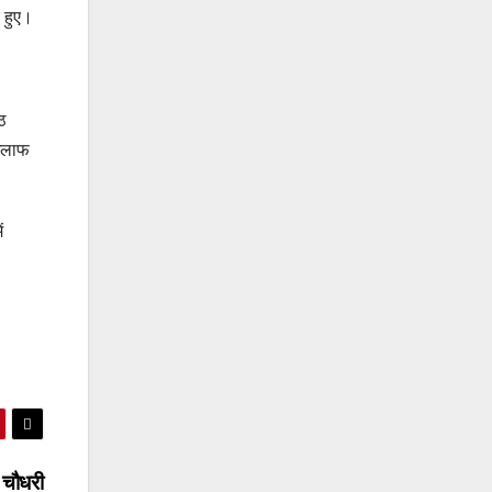
 हुए।
ठ
खिलाफ
ं
 चौधरी