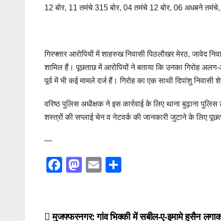
12 बोर, 11 तमंचे 315 बोर, 04 तमंचे 12 बोर, 06 अधबने तमंच
गिरफ्तार आरोपियों में शाहरुख निवासी पिठलौखर मेरठ, जावेद नि
शामिल हैं। पूछताछ में आरोपियों ने बताया कि उनका गिरोह अलग
पूर्व में भी कई मामले दर्ज हैं। गिरोह का एक साथी दिपांशु निवास
वरिष्ठ पुलिस अधीक्षक ने इस कार्रवाई के लिए थाना बुढ़ाना पुलि
शस्त्रों की सप्लाई चेन व नेटवर्क की जानकारी जुटाने के लिए पूछ
—
F
M
E
S
a
a
m
h
c
st
ail
ar
e
o
e
Post
मुजफ्फरनगर: गांव भिक्की में सबील-ए-इमामे हुसैन लगा