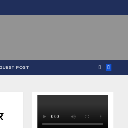
GUEST POST
र