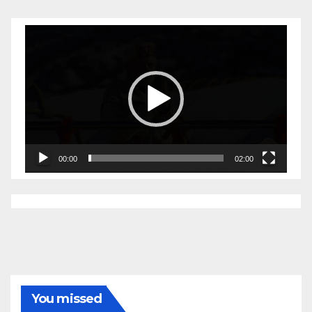
Video
Player
00:00
02:00
You missed