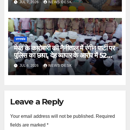
JUL 7, 2026
NEWS DESK
उत्तराखंड
मेरठ के कारोबारी की नैनीताल में रंगीन पार्टी पर
पुलिस का छापा, देह व्यापार के आरोप में 52
गिरफ्तार, रिजॉर्ट सील
JUL 6, 2026
NEWS DESK
Leave a Reply
Your email address will not be published.
Required
fields are marked
*