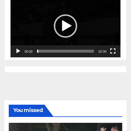
Player
00:00
02:00
You missed