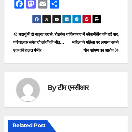
F
M
E
S
a
a
m
h
c
st
ail
ar
e
o
e
Post
बदायूं में दो सड़क हादसे, रोडवेज
गाजियाबाद में ब्लैकमेलिंग की हदें पार,
b
d
परिचालक समेत दो लोगों की मौत…
महिला ने महिला पर लगाया अपने
navigation
o
o
एक की हालत गंभीर
यौन शोषण का आरोप
o
n
k
By
टीम एनसीआर
Related Post