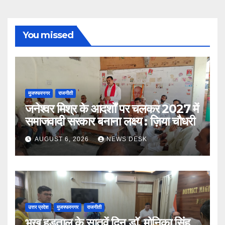
You missed
मुजफ्फरनगर
राजनीती
जनेश्वर मिश्र के आदर्शों पर चलकर 2027 में
समाजवादी सरकार बनाना लक्ष्य : ज़िया चौधरी
AUGUST 6, 2026
NEWS DESK
उत्तर प्रदेश
मुजफ्फरनगर
राजनीती
भूख हड़ताल के सातवें दिन डॉ. मोनिका सिंह