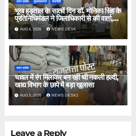
उत्तर प्रदेश
मुजफ्फरनगर
राजनीती
भूख हड़ताल के सातवें दिन डॉ. मोनिका सिंह के
प्रतिनिधिमंडल ने जिलाधिकारी से की वार्ता,
निष्पक्ष जांच की मांग
AUG 6, 2026
NEWS DESK
उत्तर प्रदेश
चावल में रंग मिलाकर बन रही थी नकली हल्दी,
खाद्य विभाग के छापे में बड़ा खुलासा
AUG 5, 2026
NEWS DESK2
Leave a Reply