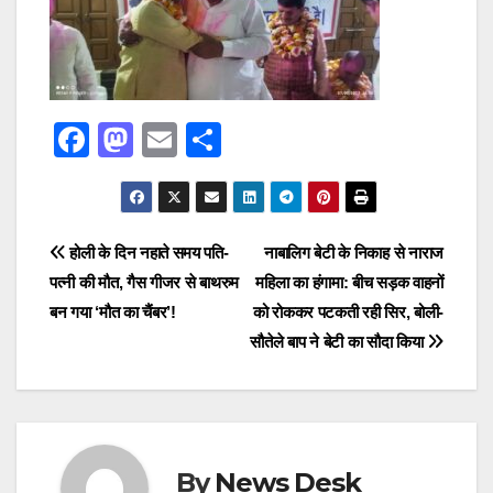
F
M
E
S
a
a
m
h
c
st
ail
ar
e
o
e
Post
होली के दिन नहाते समय पति-
नाबालिग बेटी के निकाह से नाराज
b
d
पत्नी की मौत, गैस गीजर से बाथरुम
महिला का हंगामा: बीच सड़क वाहनों
navigation
o
o
बन गया ‘मौत का चैंबर’!
को रोककर पटकती रही सिर, बोली-
o
n
सौतेले बाप ने बेटी का सौदा किया
k
By
News Desk