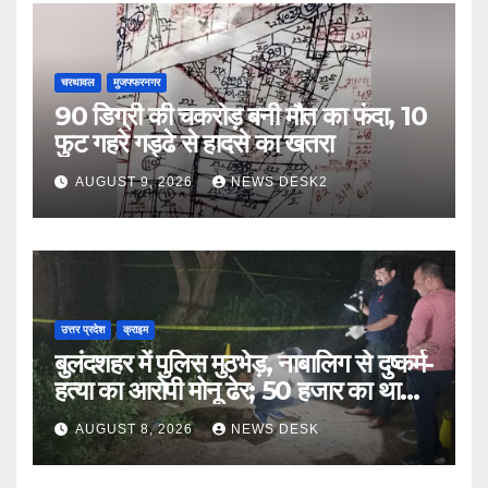
चरथावल
मुजफ्फरनगर
90 डिग्री की चकरोड़ बनी मौत का फंदा, 10
फुट गहरे गड्ढे से हादसे का खतरा
AUGUST 9, 2026
NEWS DESK2
उत्तर प्रदेश
क्राइम
बुलंदशहर में पुलिस मुठभेड़, नाबालिग से दुष्कर्म-
हत्या का आरोपी मोनू ढेर; 50 हजार का था
इनाम
AUGUST 8, 2026
NEWS DESK