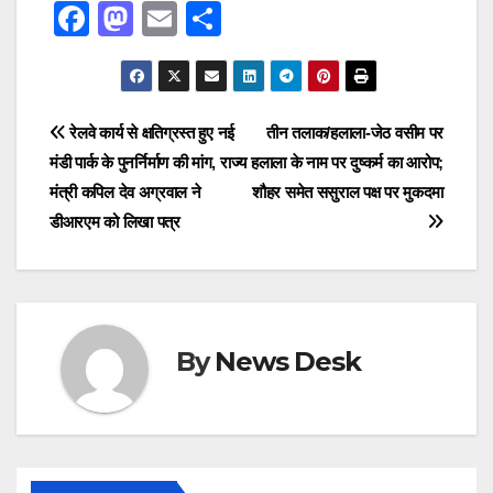
F
M
E
S
a
a
m
h
c
st
ail
ar
e
o
e
Post
रेलवे कार्य से क्षतिग्रस्त हुए नई
तीन तलाक/हलाला-जेठ वसीम पर
b
d
मंडी पार्क के पुनर्निर्माण की मांग, राज्य
हलाला के नाम पर दुष्कर्म का आरोप;
navigation
o
o
मंत्री कपिल देव अग्रवाल ने
शौहर समेत ससुराल पक्ष पर मुकदमा
o
n
डीआरएम को लिखा पत्र
k
By
News Desk