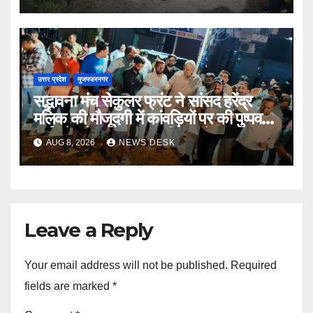
उत्तर प्रदेश
मुजफ्फरनगर
सद्भावना मंच सेकुलर फ्रंट ने सांसद हरेंद्र
मलिक की मौजूदगी में कांवड़ियों पर की पुष्पवर्षा,
भाईचारे और सद्भावना का दिया संदेश
AUG 8, 2026
NEWS DESK
Leave a Reply
Your email address will not be published.
Required
fields are marked
*