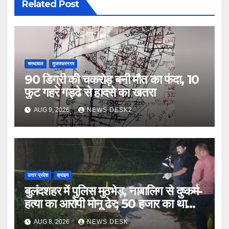
Related Post
चरथावल
मुजफ्फरनगर
90 डिग्री की चकरोड़ बनी मौत का फंदा, 10
फुट गहरे गड्ढे से हादसे का खतरा
AUG 9, 2026
NEWS DESK2
उत्तर प्रदेश
क्राइम
बुलंदशहर में पुलिस मुठभेड़, नाबालिग से दुष्कर्म-
हत्या का आरोपी मोनू ढेर; 50 हजार का था
इनाम
AUG 8, 2026
NEWS DESK