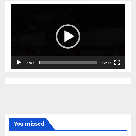
Video
Player
00:00
02:00
You missed