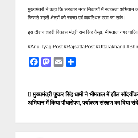
मुख्यमंत्री ने कहा कि सरकार नगर निकायों में स्वच्छता अभिया
जिससे शहरी क्षेत्रों को स्वच्छ एवं व्यवस्थित रखा जा सके।
इस दौरान शहरी विकास मंत्री राम सिंह कैड़ा, भीमताल नगर पालि
#AnujTyagiPost #RajsattaPost #Uttarakhand #B
F
M
E
S
a
a
m
h
c
st
ail
ar
e
o
e
Post
मुख्यमंत्री पुष्कर सिंह धामी ने भीमताल में झील सौंदर्यी
b
d
अभियान में किया पौधारोपण, पर्यावरण संरक्षण का दिया संद
navigation
o
o
o
n
k