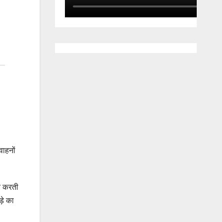
वाहनों
ित करती
़े का