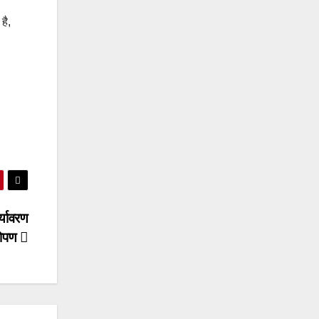
है,
र्यावरण
रोपण