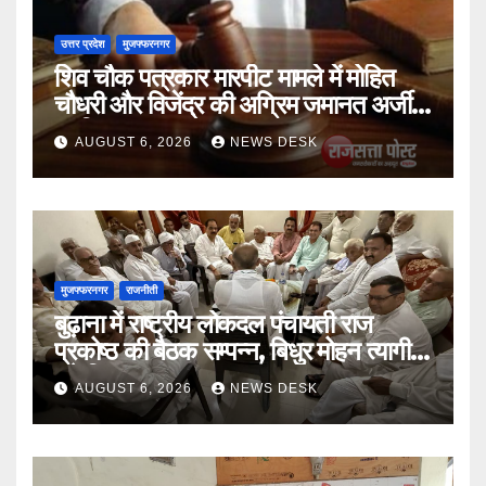
उत्तर प्रदेश
मुजफ्फरनगर
शिव चौक पत्रकार मारपीट मामले में मोहित
चौधरी और विजेंद्र की अग्रिम जमानत अर्जी
खारिज
AUGUST 6, 2026
NEWS DESK
मुजफ्फरनगर
राजनीती
बुढ़ाना में राष्ट्रीय लोकदल पंचायती राज
प्रकोष्ठ की बैठक सम्पन्न, बिधुर मोहन त्यागी
बने जिलाध्यक्ष
AUGUST 6, 2026
NEWS DESK