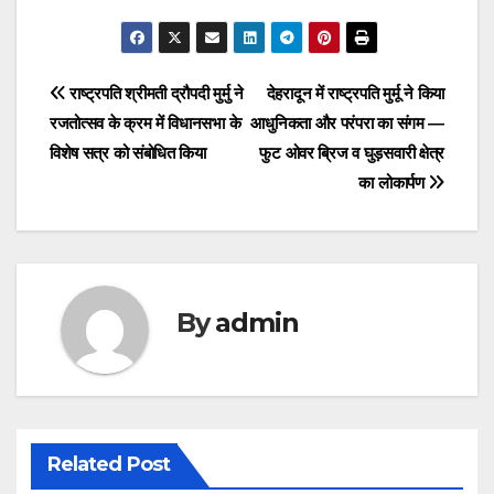
a
a
m
h
c
st
ail
ar
e
o
e
Post
राष्ट्रपति श्रीमती द्रौपदी मुर्मु ने
देहरादून में राष्ट्रपति मुर्मू ने किया
b
d
रजतोत्सव के क्रम में विधानसभा के
आधुनिकता और परंपरा का संगम —
navigation
o
o
विशेष सत्र को संबोधित किया
फुट ओवर ब्रिज व घुड़सवारी क्षेत्र
o
n
का लोकार्पण
k
By
admin
Related Post