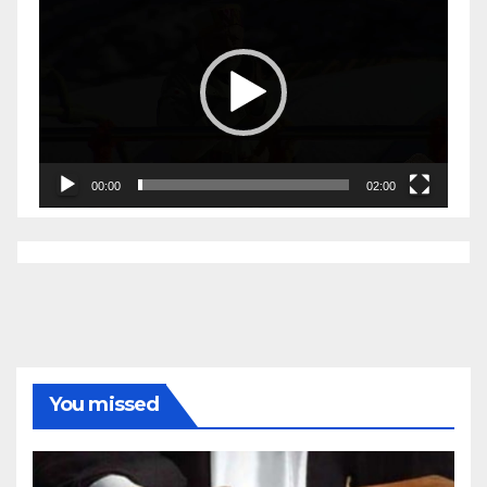
Player
00:00
02:00
You missed