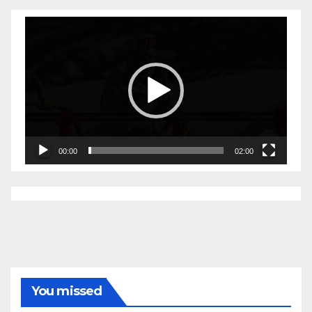
Video
Player
00:00
02:00
You missed