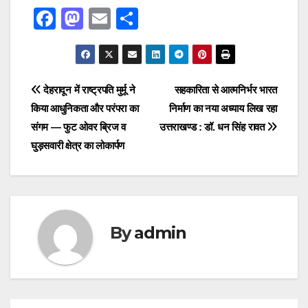
F
M
E
S
a
a
m
h
c
st
ail
ar
e
o
e
Post
देहरादून में राष्ट्रपति मुर्मू ने
सहकारिता से आत्मनिर्भर भारत
b
d
किया आधुनिकता और परंपरा का
निर्माण का नया अध्याय लिख रहा
navigation
o
o
संगम — फुट ओवर ब्रिज व
उत्तराखण्ड : डॉ. धन सिंह रावत
o
n
घुड़सवारी क्षेत्र का लोकार्पण
k
By
admin