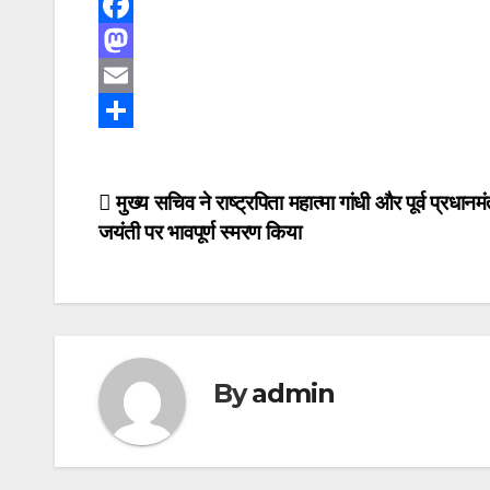
F
a
M
c
a
E
e
s
m
S
b
t
a
h
Post
मुख्य सचिव ने राष्ट्रपिता महात्मा गांधी और पूर्व प्रधानमं
o
o
i
a
जयंती पर भावपूर्ण स्मरण किया
navigation
o
d
l
r
k
o
e
n
By
admin