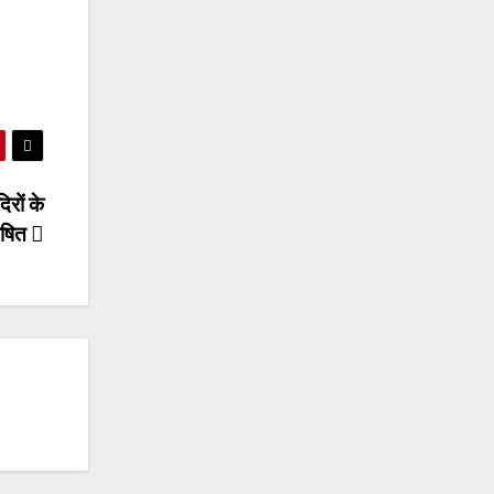
िरों के
ोषित