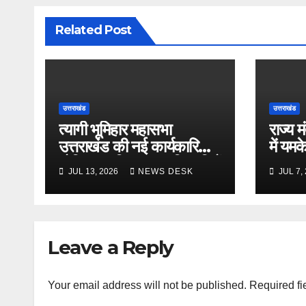
Related Post
उत्तराखंड
उत्तराखंड
त्यागी भूमिहार महासभा
राज्य म
उत्तराखंड की नई कार्यकारिणी
में यम
घोषित, नवनियुक्त पदाधिकारियों
‘जन-ज
JUL 13, 2026
NEWS DESK
JUL 7,
का हुआ सम्मान
के द्वार
Leave a Reply
Your email address will not be published.
Required fi