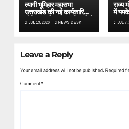
त्यागी भूमिहार महासभा
राज्य म
उत्तराखंड की नई कार्यकारिणी
में यम
घोषित, नवनियुक्त पदाधिकारियों
‘जन-ज
JUL 13, 2026
NEWS DESK
JUL 7,
का हुआ सम्मान
के द्वार
Leave a Reply
Your email address will not be published.
Required fi
Comment
*