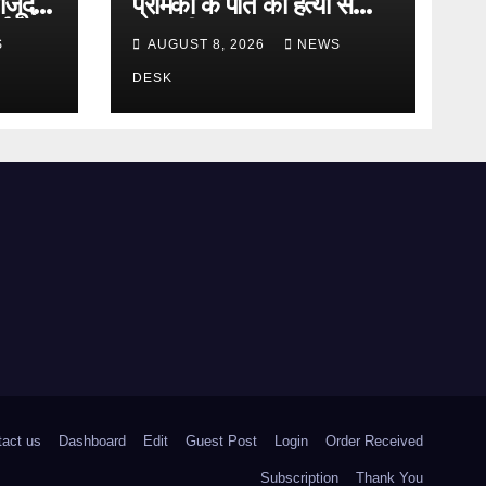
ौजूदगी
प्रेमिका के पति की हत्या से
षा,
सनसनी
S
AUGUST 8, 2026
NEWS
 दिया
DESK
tact us
Dashboard
Edit
Guest Post
Login
Order Received
Subscription
Thank You