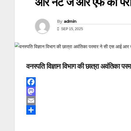
आर नेट जे आर एफ की परीक्ष
By
admin
SEP 15, 2025
वनस्पति विज्ञान विभाग की छात्रा अवंतिका परम
F
a
M
c
a
E
e
s
m
S
b
t
a
h