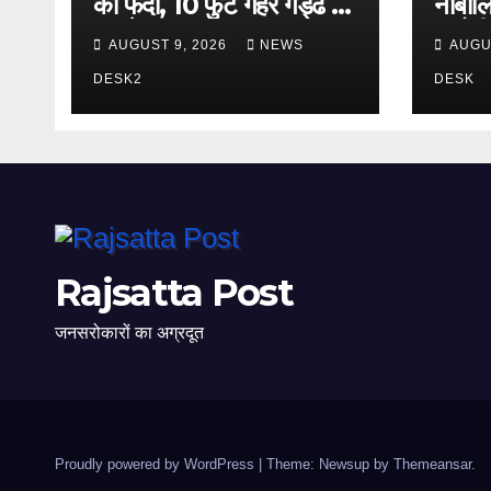
का फंदा, 10 फुट गहरे गड्ढे से
नाबालिग
हादसे का खतरा
आरोपी 
AUGUST 9, 2026
NEWS
AUGU
था इन
DESK2
DESK
Rajsatta Post
जनसरोकारों का अग्रदूत
Proudly powered by WordPress
|
Theme: Newsup by
Themeansar
.