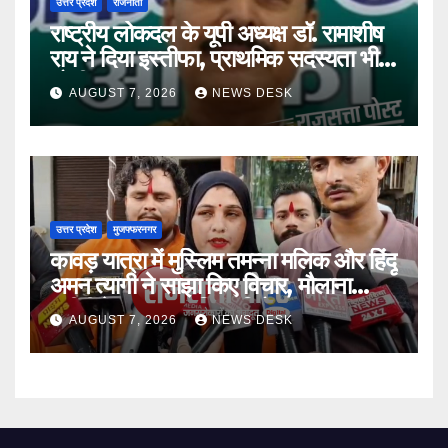
उत्तर प्रदेश
राजनीती
राष्ट्रीय लोकदल के यूपी अध्यक्ष डॉ. रामाशीष
राय ने दिया इस्तीफा, प्राथमिक सदस्यता भी
छोड़ी
AUGUST 7, 2026
NEWS DESK
उत्तर प्रदेश
मुजफ्फरनगर
कावड़ यात्रा में मुस्लिम तमन्ना मलिक और हिंदू
अमन त्यागी ने साझा किए विचार, मौलाना
रशीदी के बयान का किया विरोध
AUGUST 7, 2026
NEWS DESK