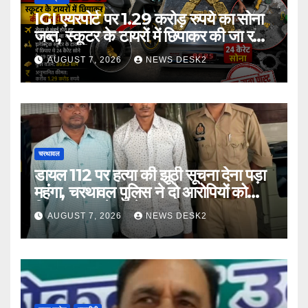
IGI एयरपोर्ट पर 1.29 करोड़ रुपये का सोना
जब्त, स्कूटर के टायरों में छिपाकर की जा रही
थी तस्करी
AUGUST 7, 2026
NEWS DESK2
चरथावल
डायल 112 पर हत्या की झूठी सूचना देना पड़ा
महंगा, चरथावल पुलिस ने दो आरोपियों को
गिरफ्तार कर भेजा जेल
AUGUST 7, 2026
NEWS DESK2