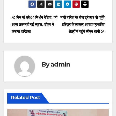
c
st
ail
ar
e
o
e
Post
बिन मां की 04 निर्धन बेटियां; जो
भारी बारिश के बीच ट्रैक्टर से पहुँचे
b
d
आज तक नही गई स्कूल; डीएम ने
हरिद्वार के लक्सर आपदा प्रभावित
navigation
o
o
कराया दाखिला
क्षेत्रों में पहुंचे सीएम धामी
o
n
k
By
admin
Related Post