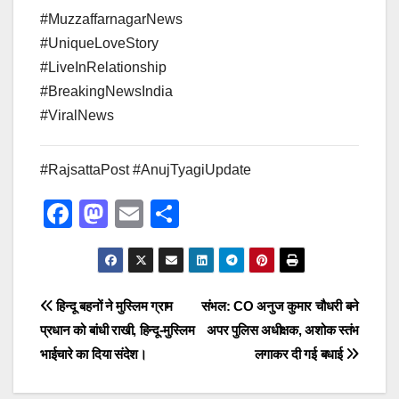
#MuzzaffarnagarNews
#UniqueLoveStory
#LiveInRelationship
#BreakingNewsIndia
#ViralNews
#RajsattaPost #AnujTyagiUpdate
F
M
E
S
a
a
m
h
c
st
ail
ar
e
o
e
Post
हिन्दू बहनों ने मुस्लिम ग्राम
संभल: CO अनुज कुमार चौधरी बने
b
d
प्रधान को बांधी राखी, हिन्दू-मुस्लिम
अपर पुलिस अधीक्षक, अशोक स्तंभ
navigation
o
o
भाईचारे का दिया संदेश।
लगाकर दी गई बधाई
o
n