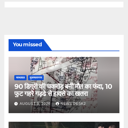
You missed
चरथावल
मुजफ्फरनगर
90 डिग्री की चकरोड़ बनी मौत का फंदा, 10
फुट गहरे गड्ढे से हादसे का खतरा
AUGUST 9, 2026
NEWS DESK2