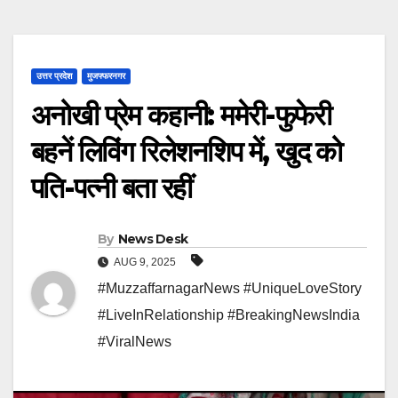
उत्तर प्रदेश
मुजफ्फरनगर
अनोखी प्रेम कहानी: ममेरी-फुफेरी
बहनें लिविंग रिलेशनशिप में, खुद को
पति-पत्नी बता रहीं
By
News Desk
AUG 9, 2025
#MuzzaffarnagarNews #UniqueLoveStory
#LiveInRelationship #BreakingNewsIndia
#ViralNews