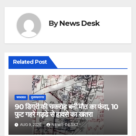
k
By
News Desk
Related Post
चरथावल
मुजफ्फरनगर
90 डिग्री की चकरोड़ बनी मौत का फंदा, 10
फुट गहरे गड्ढे से हादसे का खतरा
AUG 9, 2026
NEWS DESK2